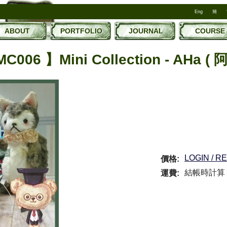
Eng
簡
ABOUT
PORTFOLIO
JOURNAL
COURSE
C006 】Mini Collection - AHa ( 
LOGIN / R
價格:
結帳時計算
運費: