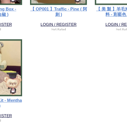
g Box -
【 OP001 】Traffic - Pine ( 阿
【 美 製 】羊
白椒 )
刺 )
料 - 彩藍色 (
GISTER
LOGIN / REGISTER
LOGIN / R
t - Mentha
)
GISTER