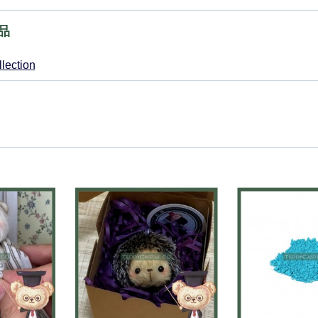
品
llection