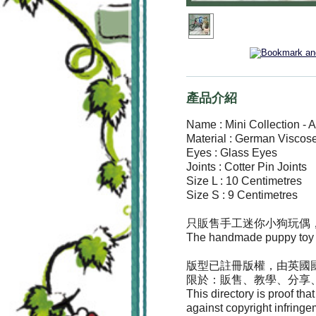
產品介紹
Name : Mini Collection -
Material : German Viscos
Eyes : Glass Eyes
Joints : Cotter Pin Joints
Size L : 10 Centimetres
Size S : 9 Centimetres
只販售手工迷你小狗玩偶
The handmade puppy toy onl
版型已註冊版權，由英國國際
限於：販售、教學、分享
This directory is proof th
against copyright infringe