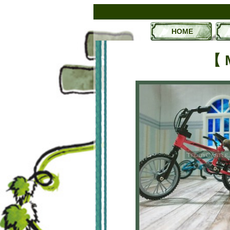
HOME
【 M