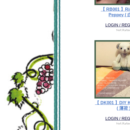
【 RB001 】Rin
Peppey ( 
LOGIN / RE
【 DK001 】DIY Ki
( 薄荷 
LOGIN / RE