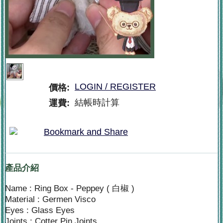
LOGIN / REGISTER
價格:
結帳時計算
運費:
產品介紹
Name : Ring Box - Peppey ( 白椒 )
Material : Germen Visco
Eyes : Glass Eyes
Joints : Cotter Pin Joints