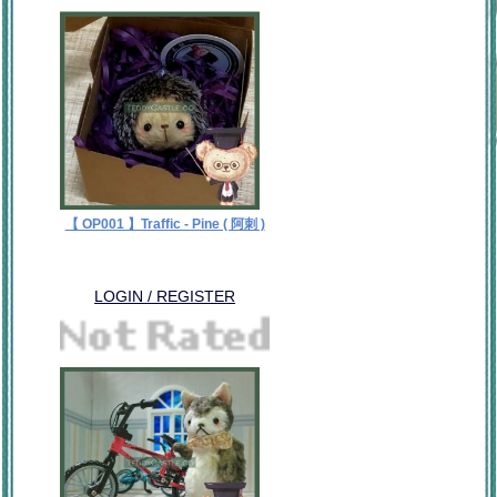
【 OP001 】Traffic - Pine ( 阿刺 )
LOGIN / REGISTER