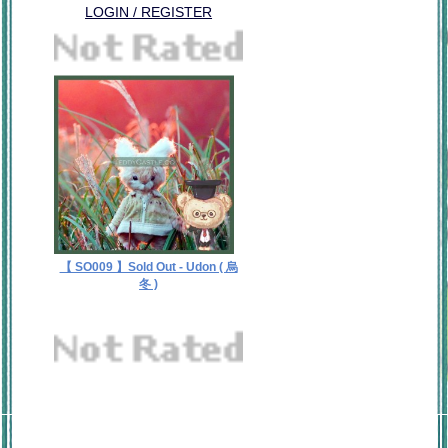
LOGIN / REGISTER
【 SO009 】Sold Out - Udon ( 烏
冬 )