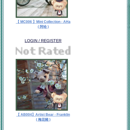
【 MC006 】Mini Collection - AHa
( 阿哈 )
LOGIN / REGISTER
【 AB004】Artist Bear - Franklin
( 梅花豬 )