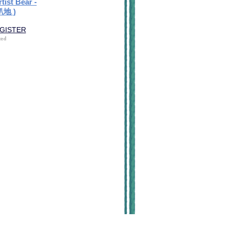
ist Bear -
趴地 )
EGISTER