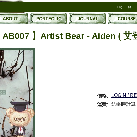
Eng
簡
ABOUT
PORTFOLIO
JOURNAL
COURSE
 AB007 】Artist Bear - Aiden ( 艾登
LOGIN / R
價格:
結帳時計算
運費: