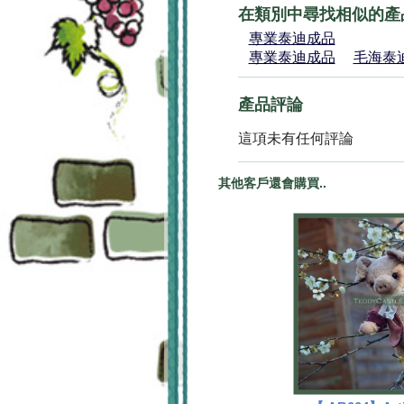
在類別中尋找相似的產
專業泰迪成品
專業泰迪成品
毛海泰
產品評論
這項未有任何評論
其他客戶還會購買..