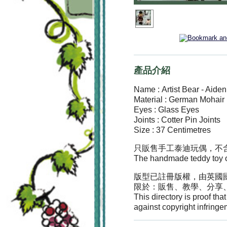
產品介紹
Name : Artist Bear - Aide
Material : German Mohair
Eyes : Glass Eyes
Joints : Cotter Pin Joints
Size : 37 Centimetres
只販售手工泰迪玩偶，不
The handmade teddy toy onl
版型已註冊版權，由英國國際
限於：販售、教學、分享
This directory is proof th
against copyright infringe