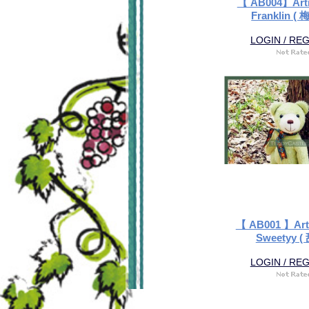
【 AB004】Artis
Franklin (
LOGIN / RE
【 AB001 】Arti
Sweetyy (
LOGIN / RE