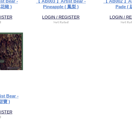
t Bear -
【 AB003 】Artist Bear -
【 AB002 】Art
 梅花豬 )
Pineapple ( 鳳梨 )
Pade ( 
GISTER
LOGIN / REGISTER
LOGIN / R
st Bear -
 甜寶 )
GISTER