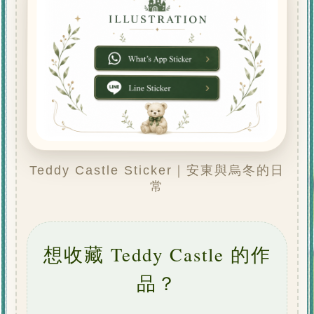
WhatsApp Sticker
LINE Sticker
Teddy Castle Sticker｜安東與烏冬的日
常