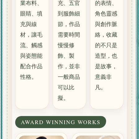
業布料、
充、五官
的表情、
眼睛、填
到服飾細
角色靈感
充與線
節，作品
與創作脈
材，讓毛
需要時間
絡，收藏
流、觸感
慢慢修
的不只是
與姿態能
飾、製
造型，也
配合作品
作，並非
是故事，
性格。
一般商品
意義非
可以比
凡。
擬。
AWARD WINNING WORKS