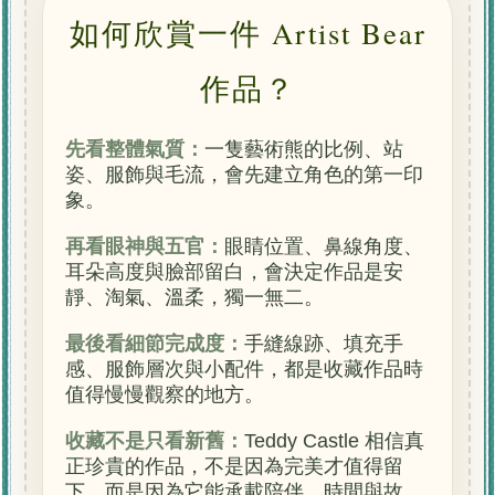
如何欣賞一件 Artist Bear
作品？
先看整體氣質：
一隻藝術熊的比例、站
姿、服飾與毛流，會先建立角色的第一印
象。
再看眼神與五官：
眼睛位置、鼻線角度、
耳朵高度與臉部留白，會決定作品是安
靜、淘氣、溫柔，獨一無二。
最後看細節完成度：
手縫線跡、填充手
感、服飾層次與小配件，都是收藏作品時
值得慢慢觀察的地方。
收藏不是只看新舊：
Teddy Castle 相信真
正珍貴的作品，不是因為完美才值得留
下，而是因為它能承載陪伴、時間與故