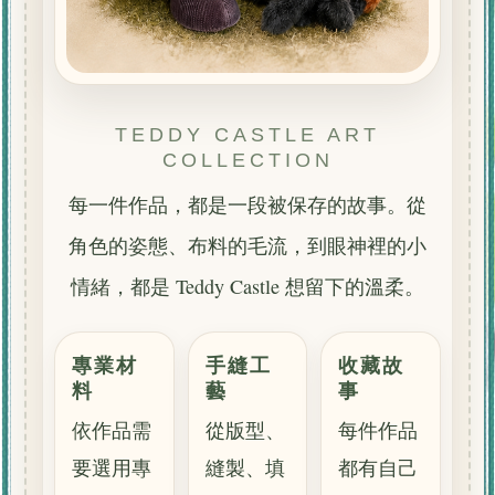
TEDDY CASTLE ART
COLLECTION
每一件作品，都是一段被保存的故事。從
角色的姿態、布料的毛流，到眼神裡的小
情緒，都是 Teddy Castle 想留下的溫柔。
專業材
手縫工
收藏故
料
藝
事
依作品需
從版型、
每件作品
要選用專
縫製、填
都有自己