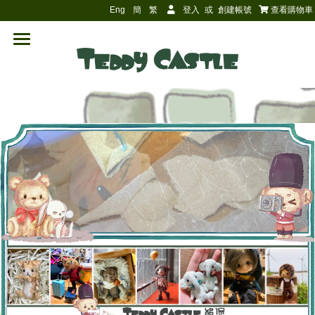
Eng
簡
繁
登入
或
創建帳號
查看購物車
```