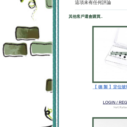
這項未有任何評論
其他客戶還會購買..
【 德 製 】定位玻璃
LOGIN / RE