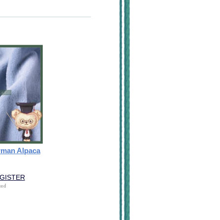
man Alpaca
EGISTER