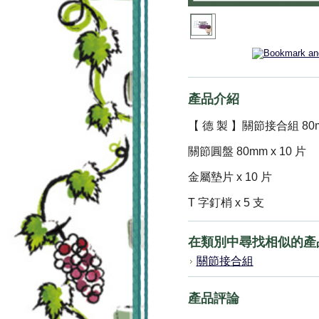
產品介紹
【 德 製 】關節接合組 80
關節圓盤 80mm x 10 片
金屬墊片 x 10 片
T 字釘梢 x 5 支
在類別中尋找相似的產
關節接合組
產品評論