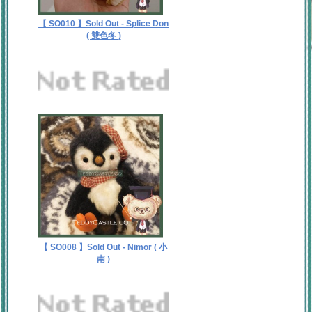
【 SO010 】Sold Out - Splice Don
( 雙色冬 )
【 SO008 】Sold Out - Nimor ( 小
南 )