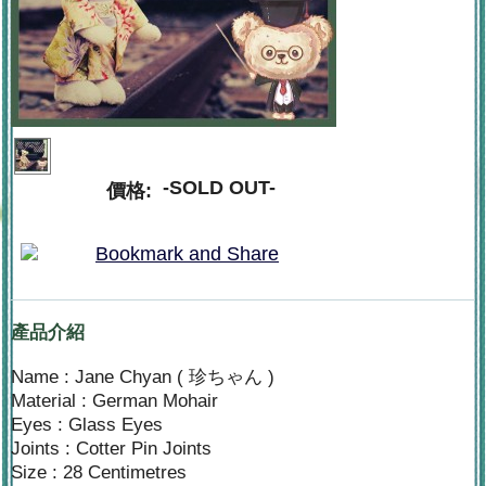
-SOLD OUT-
價格:
產品介紹
Name : Jane Chyan ( 珍ちゃん )
Material : German Mohair
Eyes : Glass Eyes
Joints : Cotter Pin Joints
Size : 28 Centimetres