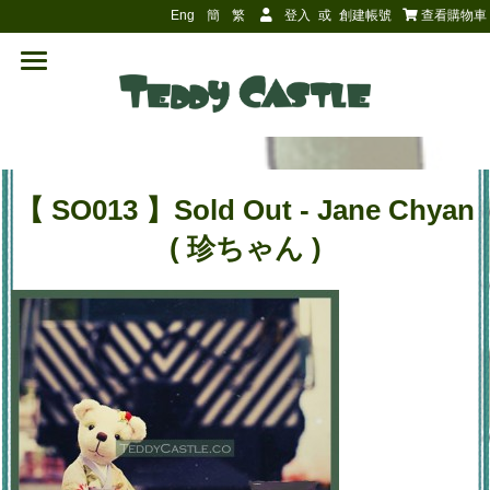
Eng
簡
繁
登入
或
創建帳號
查看購物車
【 SO013 】Sold Out - Jane Chyan
( 珍ちゃん )