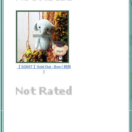
【 SO007 】Sold Out - Bon ( 邦邦
)