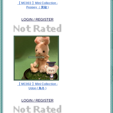
【 MC003 】Mini Collection -
Peppey（ 黃椒 )
LOGIN / REGISTER
【 MC002 】Mini Collection -
Udon ( 鳥冬 )
LOGIN / REGISTER