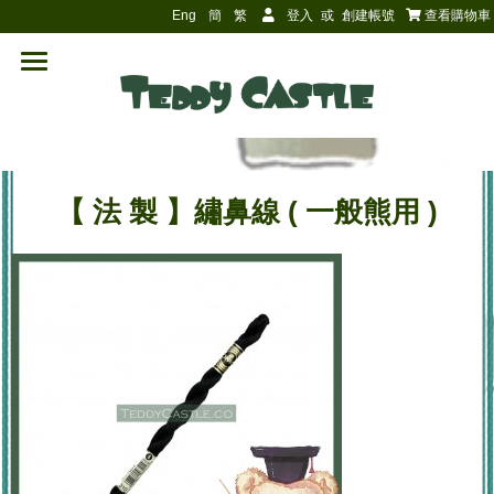
Eng
簡
繁
登入
或
創建帳號
查看購物車
【 法 製 】繡鼻線 ( 一般熊用 )